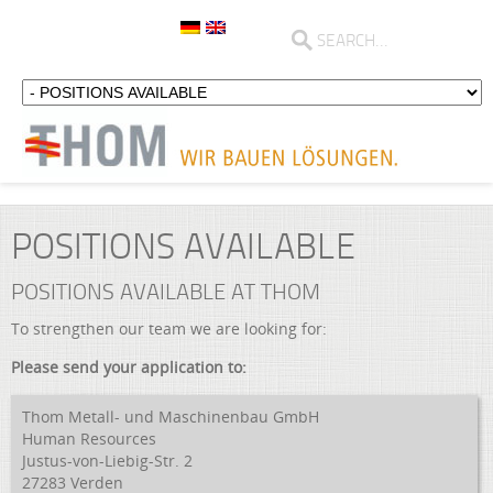
POSITIONS AVAILABLE
POSITIONS AVAILABLE AT THOM
To streng­t­hen our team we are loo­king for:
Plea­se send your app­li­ca­ti­on to:
Thom Metall‐ und Maschi­nen­bau GmbH
Human Resour­ces
Justus‐von‐Liebig‐Str. 2
27283 Ver­den