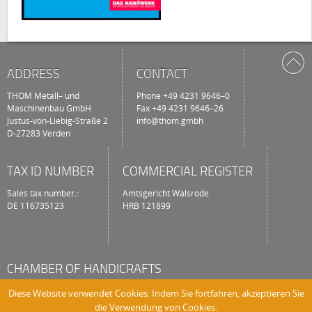
ADDRESS
CONTACT
THOM Metall– und
Pho­ne +49 4231 9646–0
Maschi­nen­bau GmbH
Fax +49 4231 9646–26
Justus‐von‐Liebig‐Straße 2
info@thom.gmbh
D‐27283 Ver­den
TAX ID NUMBER
COMMERCIAL REGISTER
Sales tax num­ber.:
Amts­ge­richt Wals­ro­de
DE 116735123
HRB 121899
CHAMBER OF HANDICRAFTS
Braunschweig‐Lüneburg‐Stade
Diese Website verwendet Cookies. Indem Sie fortfahren, akzeptieren Sie
Com­pa­ny no.: 2250188105
die Verwendung von Cookies.