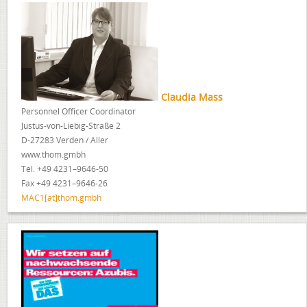
Clau­dia Mass
Per­son­nel Offi­cer Coor­di­na­tor
Justus‐von‐Liebig‐Straße 2
D‐27283 Ver­den / Aller
www.thom.gmbh
Tel. +49 4231–9646-50
Fax +49 4231–9646-26
MAC1[at]thom.gmbh