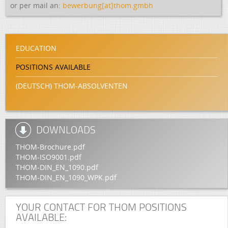
or per mail an:
bewerbung[at]thom.gmbh
EDUCATION
POSITIONS AVAILABLE
(DEUTSCH) THOM‐ABSOLVENTEN
DOWNLOADS
THOM-Brochure.pdf
THOM-ISO9001.pdf
THOM-DIN_EN_1090.pdf
THOM-DIN_EN_1090_WPK.pdf
YOUR CONTACT FOR THOM POSITIONS
AVAILABLE: